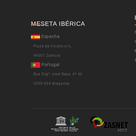
MESETA IBÉRICA
Espanha
Plaza de Viriato s/n,
49001 Zamora​​​​​​​
​​​​​​​
Portugal
Rua Engº José Beça, nº 46
5300-034 Bragança