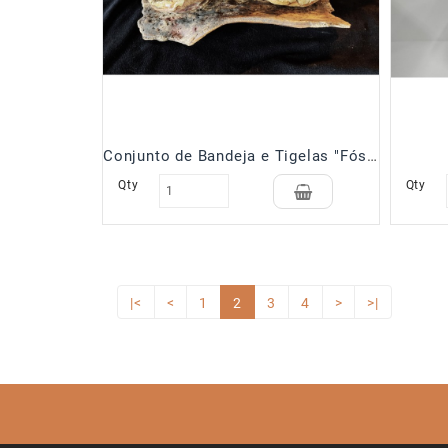
Conjunto de Bandeja e Tigelas "Fósil"
Qty
Qty
|<
<
1
2
3
4
>
>|