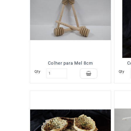
Colher para Mel 8cm
C
Qty
Qty