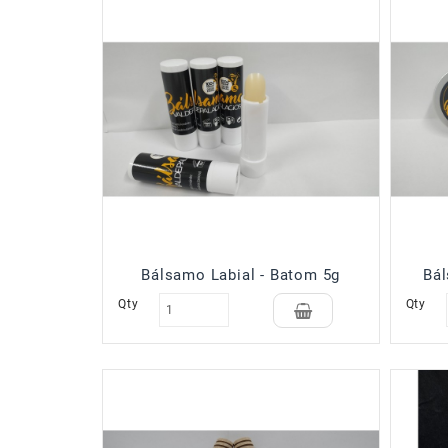
Bálsamo Labial - Batom 5g
Bál
Qty
Qty