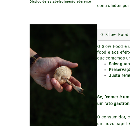
Dístico de estabelecimento aderente
controlados por
O Slow Food
O Slow Food é u
food e aos efeit
que comemos um
Salvaguard
Preservaç
Justa rem
Se, "comer é um
um `ato gastron
O consumidor, c
um novo papel. 