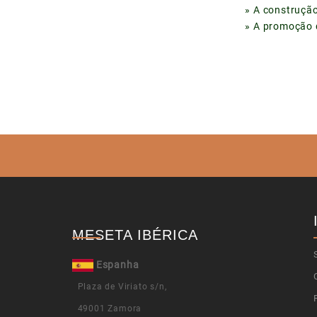
» A construção 
» A promoção da
MESETA IBÉRICA
Espanha
Plaza de Viriato s/n,
49001 Zamora​​​​​​​