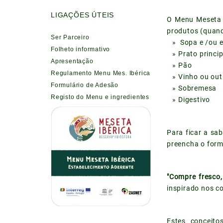
LIGAÇÕES ÚTEIS
O Menu Meseta I
produtos (quand
Ser Parceiro
» Sopa e /ou e
Folheto informativo
» Prato princip
Apresentação
» Pão
Regulamento Menu Mes. Ibérica
» Vinho ou out
Formulário de Adesão
» Sobremesa
Registo do Menu e ingredientes
» Digestivo
Para ficar a sa
preencha o form
"Compre fresco,
inspirado nos c
Estes conceito