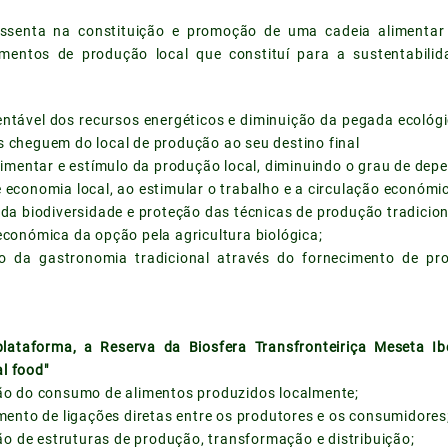
assenta na constituição e promoção de uma cadeia alimentar
mentos de produção local que constituí para a sustentabili
ntável dos recursos energéticos e diminuição da pegada ecológi
s cheguem do local de produção ao seu destino final
mentar e estímulo da produção local, diminuindo o grau de depe
conomia local, ao estimular o trabalho e a circulação económi
a biodiversidade e proteção das técnicas de produção tradicionai
económica da opção pela agricultura biológica;
da gastronomia tradicional através do fornecimento de prod
lataforma, a Reserva da Biosfera Transfronteiriça Meseta Ib
l food"
o do consumo de alimentos produzidos localmente;
ento de ligações diretas entre os produtores e os consumidores
ão de estruturas de produção, transformação e distribuição;