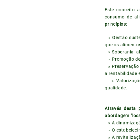
Este conceito 
consumo de ali
princípios:
»
Gestão suste
que os alimento
» Soberania ali
» Promoção de e
» Preservação d
a rentabilidade 
» Valorização 
qualidade.
Através desta p
abordagem "loca
» A dinamizaçã
» O estabelecim
» A revitalizaç