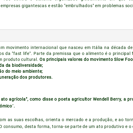
 empresas gigantescas e estão "embrulhados" em problemas socia
m movimento internacional que nasceu em Itália na década de
os da "fast life". Parte da premissa que o alimento é o principa
 produto cultural.
Os principais valores do movimento Slow Foo
a da biodiversidade;
ão do meio ambiente;
uneração dos produtores.
 ato agrícola", como disse o poeta agricultor Wendell Berry, a p
ómico´.
om as suas escolhas, orienta o mercado e a produção, e ao tor
O consumo, desta forma, torna-se parte de um ato produtivo e o