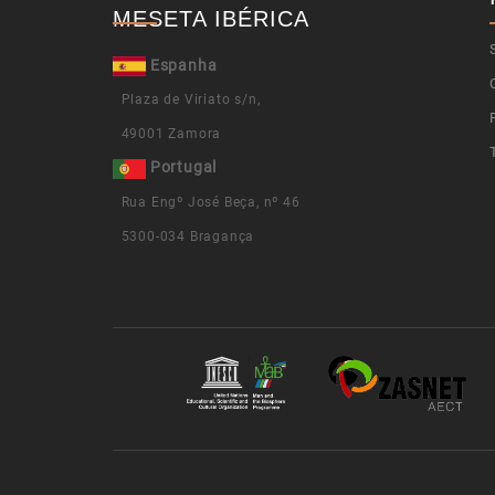
MESETA IBÉRICA
Espanha
Plaza de Viriato s/n,
49001 Zamora​​​​​​​
​​​​​​​
Portugal
Rua Engº José Beça, nº 46
5300-034 Bragança